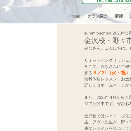
TEL 090-131
Home
クラス紹介
講師
summit-school
2023年2
金沢校・野々
みなさん、こんにちは。
サミットイングリッシュ
そこで、みなさんにご報
３／21（火・祝
来る
無料体験レッスン、お土
詳しくはホームページからお
また、2023年4月から
ジで公開中です。ぜひお
金沢校ではジェイコブ先
生、アヴィ先生が、野々
生がレッスンを担当して