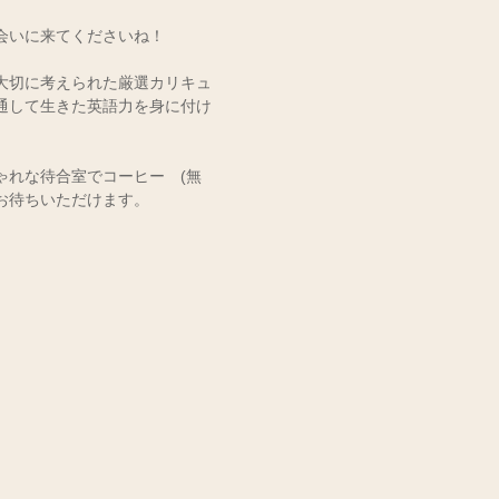
会いに来てくださいね！
大切に考えられた厳選カリキュ
通して生きた英語力を身に付け
ゃれな待合室でコーヒー　(無
お待ちいただけます。