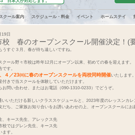
0-0233 日本人が対応します。
スクール案内
スケジュール・料金
イベント
ホームステイ
月19日
市校 春のオープンスクール開催決定！(
もうすぐ３月、春が待ち遠しいですね。
スクール野々市校は昨年12月にオープン以来、初めての春を迎えます。
告です。
）、４／23㈰に春のオープンスクールを両校同時開催
いたします
産付きで当スクールを体験していただけます。
問い合わせ、またはお電話（090-1310-0233）でどうぞ。
お通いいただける新しいクラススケジュールと、2023年度のレッスンカ
友だち、ご家族お知り合いをお誘いあわせの上、オープンスクールにお
生、キース先生、アレックス先
市校ではグレン先生、キース先
います。