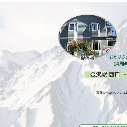
おかげさ
金沢
校
14
周
金沢駅 西口 ・
​〈夏休み中はレッスンはあ