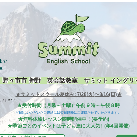
まで
年
 野々市市 押野 英会話教室 サミット イングリ
★サミットスクール夏休み: 7/28(火)〜8/16(日)★
りません〉
★受付時間（月曜～土曜）午前９時～午後８時
*(日)にいただいたご連絡には翌日以降にご連絡させていただきます。
★無料体験レッスン随時開催中！(要予約)
★季節ごとのイベントは子ども達に大人気! (年4回開催)