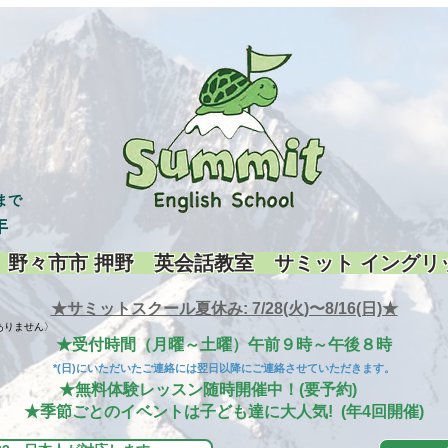
まで
年
 野々市市 押野 英会話教室 サミット イングリ
★サミットスクール夏休み: 7/28(火)〜8/16(日)★
りません〉
★受付時間（月曜～土曜）午前９時～午後８時
*(日)にいただいたご連絡には翌日以降にご連絡させていただきます。
★無料体験レッスン随時開催中！(要予約)
★季節ごとのイベントは子ども達に大人気! (年4回開催)