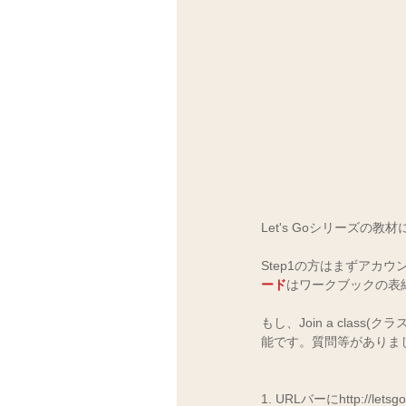
Let's Goシリーズ
Step1の方はまずア
ード
はワークブックの表
もし、Join a cla
能です。質問等がありま
1. URLバーにhttp://letsg