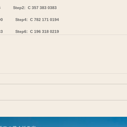
         Step2:  C 357 383 0383   
0           Step4:  C 782 171 0194       
33           Step6:  C 196 318 0219