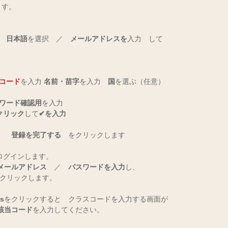
ます。
 
　
日本語
を選択　／　
メールアドレスを
入力　して
コード
を入力 
名前・苗字
を入力　
国
を選ぶ（任意）
ワード確認用
を入力
クリック
して
✔を入力
、　
登録を完了する
　をクリックします
ログインします。
メールアドレス
　／　
パスワードを入力
し、
クリックします。
ss
をクリックすると　クラスコードを入力する画面が
該当コード
を入力してください。