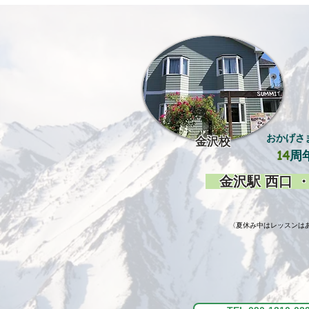
おかげさ
金沢
校
14
周
金沢駅 西口 ・
​〈夏休み中はレッスンはあ