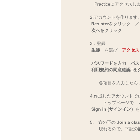
　Practiceにアクセスし
2.アカウントを作ります。
Resister
をクリック　／
次へ
をクリック
3．登録　
生徒
　を選び　
アクセス
パスワード
を入力　
パス
利用規約の同意確認□を
　　各項目を入力したら
4.作成したアカウントで
　　　トップページで　
Sign in (サインイン）
を
5.　
☆
の下の 
Join a cla
　　現れるので、下記の