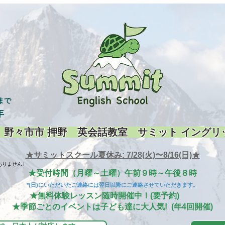
まで
年
 野々市市 押野 英会話教室 サミット イングリ
★サミットスクール夏休み: 7/28(火)〜8/16(日)★
りません〉
★受付時間（月曜～土曜）午前９時～午後８時
*(日)にいただいたご連絡には翌日以降にご連絡させていただきます。
★無料体験レッスン随時開催中！(要予約)
★季節ごとのイベントは子ども達に大人気! (年4回開催)