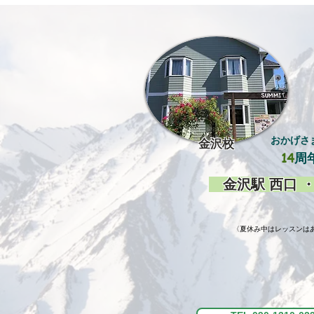
おかげさ
金沢
校
14
周
金沢駅 西口 ・
​〈夏休み中はレッスンはあ