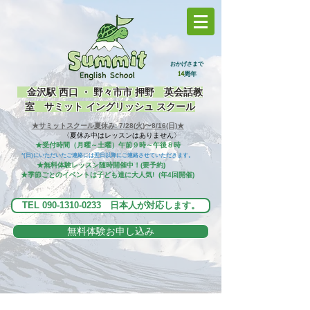
おかげさまで
14
周
年
金沢駅 西口 ・ 野々市市 押野 英会話教
室 サミット イングリッシュ スクール
★サミットスクール夏休み: 7/28(火)〜8/16(日)★
​〈夏休み中はレッスンはありません〉
★受付時間（月曜～土曜）午前９時～午後８時
*(日)にいただいたご連絡には翌日以降にご連絡させていただきます。
★無料体験レッスン随時開催中！(要予約)
★季節ごとのイベントは子ども達に大人気! (年4回開催)
TEL 090-1310-0233 日本人が対応します。
無料体験お申し込み